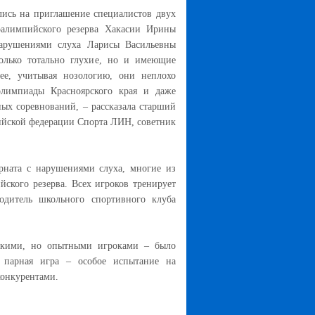
лись на приглашение специалистов двух
алимпийского резерва Хакасии Ирины
арушениями слуха Ларисы Васильевны
только тотально глухие, но и имеющие
нее, учитывая нозологию, они неплохо
олимпиады Красноярского края и даже
ных соревнований, – рассказала старший
сийской федерации Спорта ЛИН, советник
рната с нарушениями слуха, многие из
ского резерва. Всех игроков тренирует
водитель школьного спортивного клуба
ькими, но опытными игроками – было
 парная игра – особое испытание на
конкурентами.