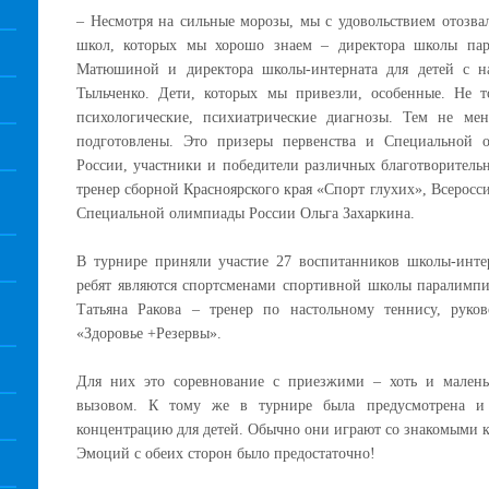
– Несмотря на сильные морозы, мы с удовольствием отозва
школ, которых мы хорошо знаем – директора школы пар
Матюшиной и директора школы-интерната для детей с н
Тыльченко. Дети, которых мы привезли, особенные. Не 
психологические, психиатрические диагнозы. Тем не ме
подготовлены. Это призеры первенства и Специальной 
России, участники и победители различных благотворитель
тренер сборной Красноярского края «Спорт глухих», Всерос
Специальной олимпиады России Ольга Захаркина.
В турнире приняли участие 27 воспитанников школы-инте
ребят являются спортсменами спортивной школы паралимпий
Татьяна Ракова – тренер по настольному теннису, руко
«Здоровье +Резервы»
.
Для них это соревнование с приезжими – хоть и мален
вызовом. К тому же в турнире была предусмотрена и
концентрацию для детей. Обычно они играют со знакомыми 
Эмоций с обеих сторон было предостаточно!