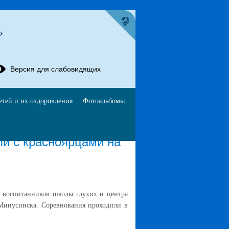
»
Версия для слабовидящих
етей и их оздоровления
Фотоальбомы
и с красноярцами на
ь воспитанников школы глухих и центра
 Минусинска. Соревнования проходили в