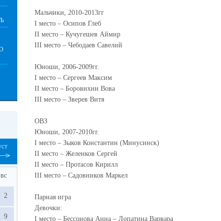
Мальчики, 2010-2013гг
Ь
I
место – Осипов Глеб
II
место – Кучугешев Аймир
III
место – Чебодаев Савелий
О
Юноши, 2006-2009гг.
I
место – Сергеев Максим
II
место – Боровихин Вова
III
место – Зверев Витя
ОВЗ
Юноши, 2007-2010гг.
I
место – Зыков Константин (Минусинск)
уст
II
место – Желенков Сергей
II
место – Протасов Кирилл
вс
III
место – Садовников Маркел
2
Парная игра
Девочки:
9
I
место – Бессонова Анна – Лопатина Варвара