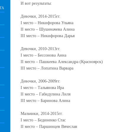
И вот результаты:
ГА
Д
евочки, 2014-2015гг.
I
место – Никифорова Ульяна
II
место – Шушеначева Алина
III
место – Никифорова Дарья
Девочки, 2010-2013гг.
I
место – Бессонова Анна
II
место – Пашкеева Александра (Красноярск)
III
место – Лопатина Варвара
Девочки, 2006-2009гг.
I
место – Тальянова Ира
II
место – Габидулина Лиля
III
место – Баринова Алина
Мальчики, 2014-2015гг.
I
место – Бединенко Стас
II
место – Паршинцев Вячеслав