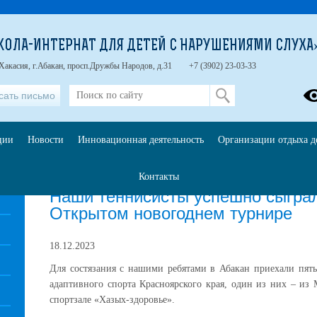
КОЛА-ИНТЕРНАТ ДЛЯ ДЕТЕЙ С НАРУШЕНИЯМИ СЛУХА
Хакасия, г.Абакан, просп.Дружбы Народов, д.31
+7 (3902) 23-03-33
сать письмо
ции
Новости
Инновационная деятельность
Организации отдыха д
Контакты
Главная
»
Новости
Наши теннисисты успешно сыграл
Открытом новогоднем турнире
18.12.2023
Для состязания с нашими ребятами в Абакан приехали пят
адаптивного спорта Красноярского края, один из них – из
спортзале «Хазых-здоровье».