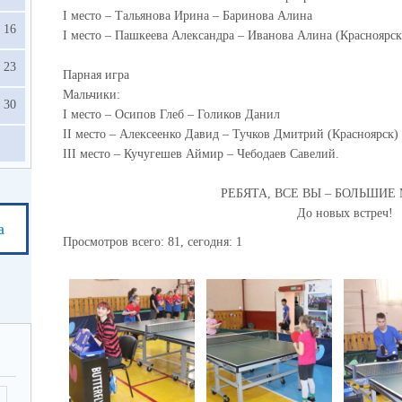
I
место – Тальянова Ирина – Баринова Алина
16
I
место – Пашкеева Александра – Иванова Алина (Красноярск
23
Парная игра
Мальчики:
30
I
место – Осипов Глеб – Голиков Данил
II
место – Алексеенко Давид – Тучков Дмитрий (Красноярск)
III
место – Кучугешев Аймир – Чебодаев Савелий.
РЕБЯТА, ВСЕ ВЫ – БОЛЬШИЕ
До новых встреч!
а
Просмотров всего:
81
, сегодня:
1