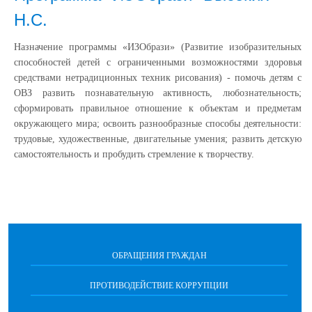
Н.С.
Назначение программы «ИЗОбрази» (Развитие изобразительных
способностей детей с ограниченными возможностями здоровья
средствами нетрадиционных техник рисования) - помочь детям с
ОВЗ развить познавательную активность, любознательность;
сформировать правильное отношение к объектам и предметам
окружающего мира; освоить разнообразные способы деятельности:
трудовые, художественные, двигательные умения; развить детскую
самостоятельность и пробудить стремление к творчеству.
ОБРАЩЕНИЯ ГРАЖДАН
ПРОТИВОДЕЙСТВИЕ КОРРУПЦИИ