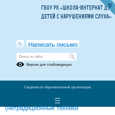
ГБОУ РХ «ШКОЛА-ИНТЕРНАТ ДЛЯ
ДЕТЕЙ С НАРУШЕНИЯМИ СЛУХА»
Написать письмо
Программы
Версия для слабовидящих
10.05.2022
Результативность реализации
Сведения об образовательной организации
программы по дополнительному
образованию «ИЗОбрази»
(нетрадиционные техники