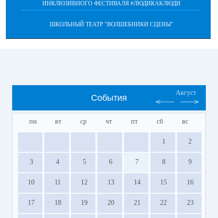
ИНКЛЮЗИВНОГО ФЕСТИВАЛЯ #ЛЮДИКАКЛЮДИ
ШКОЛЬНЫЙ ТЕАТР "ВОЛШЕБНИКИ СЦЕНЫ"
Август
События
пн
вт
ср
чт
пт
сб
вс
1
2
3
4
5
6
7
8
9
10
11
12
13
14
15
16
17
18
19
20
21
22
23