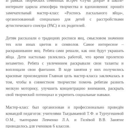
В рамках творческих семейных встреч «Лучи добра» в школе-
интернате царила атмосфера творчества и вдохновения: прошёл
замечательный мастер-класс «Роспись пасхального яйца»,
организованный специально для детей с расстройствами
аутистического спектра (РАС) и их родителей.
Детям рассказали о традициях росписи яиц, смысловом значении
тех или иных цветов и символов. Самое интересное –
раскрашивание яиц. Ребята сами решали, как они будут украшать
яйца. Дети настолько увлеклись работой, что время пролетело
незаметно. Ребята с увлечением раскрывали свои таланты и
воплощали свои фантазии. В ходе занятия у них получились
красивые произведения Главная цель мастер-класса заключалась в
том, чтобы в совместном творчестве помочь ребятам развить
мелкую моторику, улучшить концентрацию внимания, раскрыть
свой творческий потенциал и укрепить социальные навыки.
Мастер-класс был организован и профессионально проведён
командой педагогов: учителями Тыгдымаевой Т.Ф. и Туртугешевой
О.М., тьюторами Левченко Л.А. и Гилёвой В.В. Занятие
проводилось для учеников 6 классов.