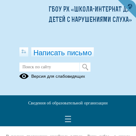
ГБОУ РХ «ШКОЛА-ИНТЕРНАТ ДЛЯ
ДЕТЕЙ С НАРУШЕНИЯМИ СЛУХА»
Написать письмо
Творческие семейные встречи «Лучи
Версия для слабовидящих
добра»
04.04.2026
Трудно представить себе Пасху без окрашенных яиц. Эта народная
Сведения об образовательной организации
традиция настолько плотно вошла в жизнь человека, что даже
люди, которые не исповедуют христианство, занимаются таким
художеством.