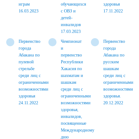
играм
обучающихся
здоровья
16.03.2023
с ОВЗ и
17.11.2022
детей-
инвалидов
17.03.2023
Первенство
Чемпионат
Первенство
города
и
города
Абакана по
первенство
Абакана по
пулевой
Республики
русским
стрельбе
Хакасия по
шашкам
среди лиц с
шахматам и
среди лиц с
ограниченными
шашкам
ограниченными
возможностями
среди лиц с
возможностями
здоровья
ограниченными
здоровья.
24.11.2022
возможностями
20.12.2022
здоровья,
инвалидов,
посвященные
Международному
дню