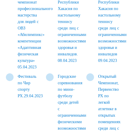
чемпионат
Республики
Республики
профессионального
Хакасия по
Хакасия по
мастерства
настольному
настольному
для людей с
теннису
теннису
ОВЗ
среди лиц с
среди лиц с
«Абилимпикс»
ограниченными
ограниченными
компетенции
возможностями
возможностями
«Адаптивная
здоровья и
здоровья и
физическая
инвалидов.
инвалидов
культура»
08.04.2023
09.04.2023
05.04.2023
Фестиваль
Городские
Открытый
по Чир
соревнования
Чемпионат,
спорту
по мини-
Первенство
РХ.29.04.2023
футболу
РХ по
среди детей
легкой
с
атлетике в
ограниченными
открытых
физическими
помещениях
возможностями
среди лиц с