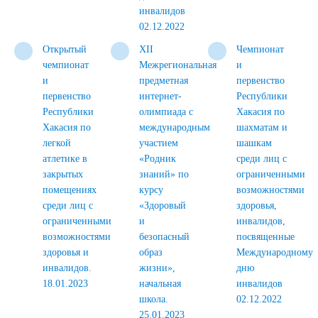
инвалидов
02.12.2022
Открытый
XII
Чемпионат
чемпионат
Межрегиональная
и
и
предметная
первенство
первенство
интернет-
Республики
Республики
олимпиада с
Хакасия по
Хакасия по
международным
шахматам и
легкой
участием
шашкам
атлетике в
«Родник
среди лиц с
закрытых
знаний» по
ограниченными
помещениях
курсу
возможностями
среди лиц с
«Здоровый
здоровья,
ограниченными
и
инвалидов,
возможностями
безопасный
посвященные
здоровья и
образ
Международному
инвалидов.
жизни»,
дню
18.01.2023
начальная
инвалидов
школа.
02.12.2022
25.01.2023