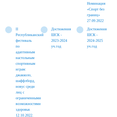
Номинация
«Спорт без
границ»
27.09.2022
II
Достижения
Достижения
Республиканский
ШСК -
ШСК -
фестиваль
2023-2024
2024-2025
по
уч.год
уч.год
адаптивным
настольным
спортивным
играм:
джакколо,
шаффлборд,
новус среди
лиц с
ограниченными
возможностями
здоровья.
12.10.2022.