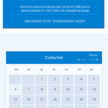
РЕГИОНАЛЬНАЯ ПЛОЩАДКА ВСЕРОССИЙСКОГО
ИНКЛЮЗИВНОГО ФЕСТИВАЛЯ #ЛЮДИКАКЛЮДИ
ШКОЛЬНЫЙ ТЕАТР "ВОЛШЕБНИКИ СЦЕНЫ"
Июль
События
пн
вт
ср
чт
пт
сб
вс
1
2
3
4
5
6
7
8
9
10
11
12
13
14
15
16
17
18
19